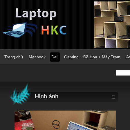
Trang chủ
Macbook
Dell
Gaming + Đồ Họa + Máy Trạm
A
Hình ảnh