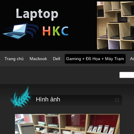
Trang chủ
Macbook
Dell
Gaming + Đồ Họa + Máy Trạm
A
Hình ảnh