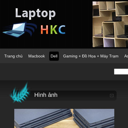
Trang chủ
Macbook
Dell
Gaming + Đồ Họa + Máy Trạm
A
Hình ảnh