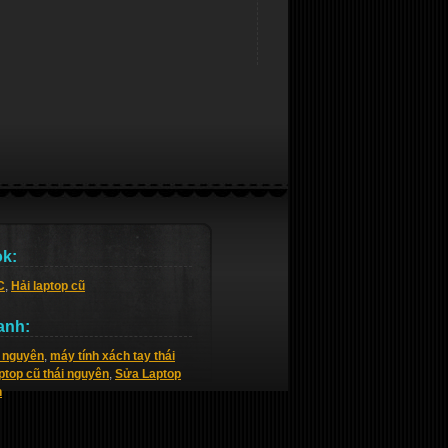
k:
C
,
Hải laptop cũ
anh:
i nguyên
,
máy tính xách tay thái
ptop cũ thái nguyên
,
Sửa Laptop
n