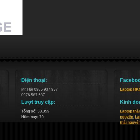
Điện thoại:
Faceboo
Mr. Hải 0985 937 937
Laptop HK
0976 587 587
Lượt truy cập:
Kinh do
Tổng số:
58.359
Laptop thá
Hôm nay:
70
nguyên
,
La
thái nguyê