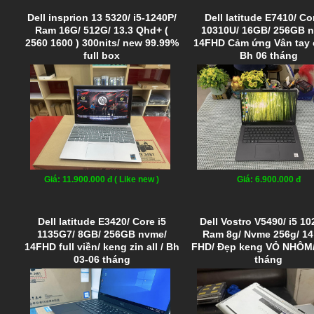
Dell insprion 13 5320/ i5-1240P/
Dell latitude E7410/ Co
Ram 16G/ 512G/ 13.3 Qhd+ (
10310U/ 16GB/ 256GB 
2560 1600 ) 300nits/ new 99.99%
14FHD Cảm ứng Vân tay c
full box
Bh 06 tháng
Giá: 11.900.000 đ ( Like new )
Giá: 6.900.000 đ
Dell latitude E3420/ Core i5
Dell Vostro V5490/ i5 10
1135G7/ 8GB/ 256GB nvme/
Ram 8g/ Nvme 256g/ 14
14FHD full viền/ keng zin all / Bh
FHD/ Đẹp keng VỎ NHÔM/
03-06 tháng
tháng