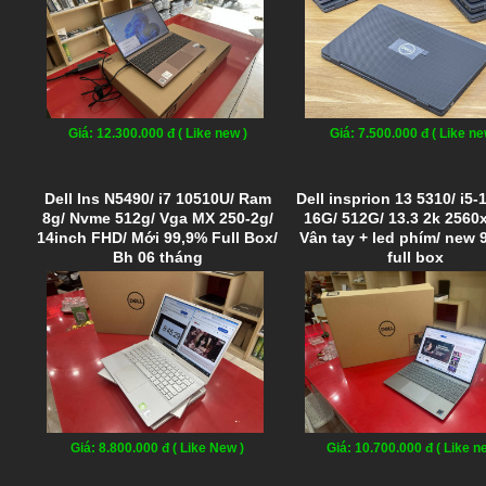
Giá: 12.300.000 đ ( Like new )
Giá: 7.500.000 đ ( Like ne
Dell Ins N5490/ i7 10510U/ Ram
Dell insprion 13 5310/ i5-
8g/ Nvme 512g/ Vga MX 250-2g/
16G/ 512G/ 13.3 2k 2560
14inch FHD/ Mới 99,9% Full Box/
Vân tay + led phím/ new 
Bh 06 tháng
full box
Giá: 8.800.000 đ ( Like New )
Giá: 10.700.000 đ ( Like n