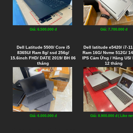
Giá: 6.500.000 đ
Giá: 7.700.000 đ
Dell Latitude 5500/ Core i5
Dell latitude e5420/ i7-1
8365U/ Ram 8g/ ssd 256g/
Ram 16G/ Nvme 512G/ 1
15.6inch FHD/ DATE 2019/ BH 06
IPS Cảm Ứng / Hàng US/ 
tháng
12 tháng
Giá: 6.000.000 đ
Giá: 8.900.000 đ ( Like ne
Trà thái nguyên
Trà tân cương