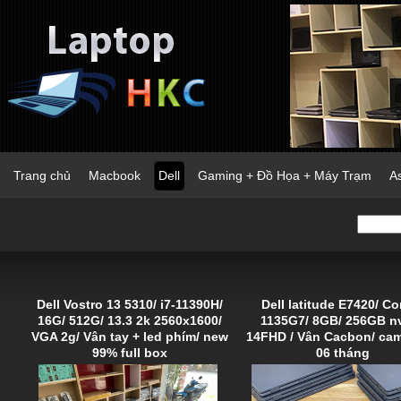
Trang chủ
Macbook
Dell
Gaming + Đồ Họa + Máy Trạm
A
Dell Vostro 13 5310/ i7-11390H/
Dell latitude E7420/ Co
16G/ 512G/ 13.3 2k 2560x1600/
1135G7/ 8GB/ 256GB n
VGA 2g/ Vân tay + led phím/ new
14FHD / Vân Cacbon/ cam 
99% full box
06 tháng