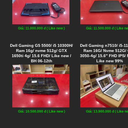
Giá: 11.000.000 đ ( Like new )
Giá: 11.500.000 đ ( Like n
Dell Gaming G5 5500/ i5 10300H/
Dell Gaming n7510/ i5-1
Ram 16g/ nvme 512g/ GTX
Ram 16G/ Nvme 512G/
1650ti 4g/ 15.6 FHD/ Like new /
3050-4g/ 15.6″ FHD IPS
BH 06-12th
Like new 99%
Giá: 10.500.000 đ ( Like new )
Giá: 13.900.000 đ ( Like n
Trà thái nguyên
Trà tân cương