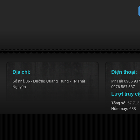
Địa chỉ:
Điện thoại:
Số nhà 86 - Đường Quang Trung - TP Thái
Mr. Hải 0985 93
Nguyên
0976 587 587
Lượt truy c
Tổng số:
57.713
Hôm nay:
688