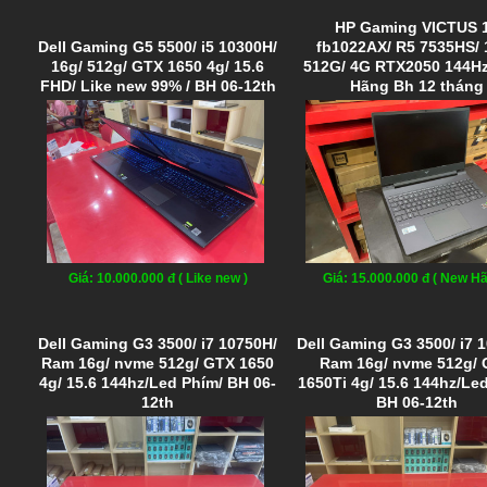
HP Gaming VICTUS 
Dell Gaming G5 5500/ i5 10300H/
fb1022AX/ R5 7535HS/ 
16g/ 512g/ GTX 1650 4g/ 15.6
512G/ 4G RTX2050 144H
FHD/ Like new 99% / BH 06-12th
Hãng Bh 12 tháng
Giá: 10.000.000 đ ( Like new )
Giá: 15.000.000 đ ( New Hã
Dell Gaming G3 3500/ i7 10750H/
Dell Gaming G3 3500/ i7 
Ram 16g/ nvme 512g/ GTX 1650
Ram 16g/ nvme 512g/
4g/ 15.6 144hz/Led Phím/ BH 06-
1650Ti 4g/ 15.6 144hz/Le
12th
BH 06-12th