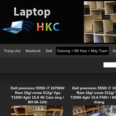
Trang chủ
Macbook
Dell
Gaming + Đồ Họa + Máy Trạm
A
Dell precision 5550/ i7 10750H/
Dell precision 5550/ i7 1
Ram 16g/ nvme 512g/ Vga
Ram 16g/ nvme 512g/ 
T1000-4gb/ 15.6 4K Cảm ứng /
T2000-4gb/ 15.6 FHD+ / B
BH 06-12th
tháng