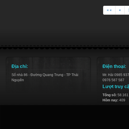
« «
«
Địa chỉ:
Điện thoại:
Số nhà 86 - Đường Quang Trung - TP Thái
Mr. Hải 0985 93
Nguyên
0976 587 587
Lượt truy c
Tổng số:
58.161
Hôm nay:
409