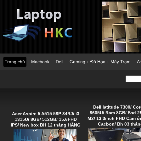
Trang chủ
Macbook
Dell
Gaming + Đồ Họa + Máy Trạm
A
Dell latitude 7300/ Cor
8665U/ Ram 8GB/ Ssd 
Acer Aspire 5 A515 58P 34RJ/ i3
M2/ 13.3inch FHD Cảm ứ
1315U/ 8GB/ 512GB/ 15.6FHD
Cacbon/ Bh 03 thán
IPS/ New box BH 12 tháng HÃNG