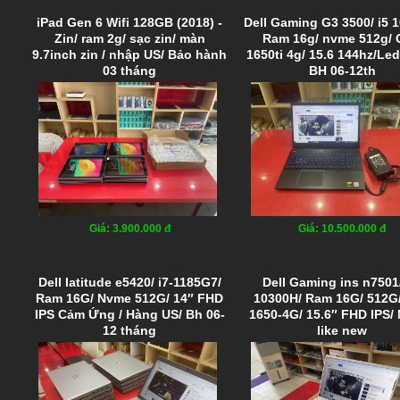
iPad Gen 6 Wifi 128GB (2018) -
Dell Gaming G3 3500/ i5 
Zin/ ram 2g/ sạc zin/ màn
Ram 16g/ nvme 512g/
9.7inch zin / nhập US/ Bảo hành
1650ti 4g/ 15.6 144hz/Le
03 tháng
BH 06-12th
Giá: 3.900.000 đ
Giá: 10.500.000 đ
Dell latitude e5420/ i7-1185G7/
Dell Gaming ins n7501/
Ram 16G/ Nvme 512G/ 14″ FHD
10300H/ Ram 16G/ 512G
IPS Cảm Ứng / Hàng US/ Bh 06-
1650-4G/ 15.6″ FHD IPS
12 tháng
like new