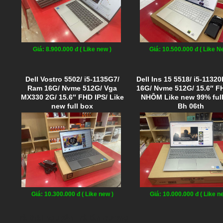
Giá: 8.900.000 đ ( Like new )
Giá: 10.500.000 đ ( Like N
Dell Vostro 5502/ i5-1135G7/
Dell Ins 15 5518/ i5-1132
Ram 16G/ Nvme 512G/ Vga
16G/ Nvme 512G/ 15.6″ F
MX330 2G/ 15.6″ FHD IPS/ Like
NHÔM Like new 99% full
new full box
Bh 06th
Giá: 10.300.000 đ ( Like new )
Giá: 10.000.000 đ ( Like n
Trà thái nguyên
Trà tân cương